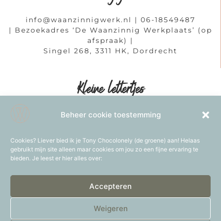
info@waanzinnigwerk.nl
| 06-18549487
| Bezoekadres ‘De Waanzinnig Werkplaats’ (op
afspraak) |
Singel 268, 3311 HK, Dordrecht
Kleine lettertjes
Algemene voorwaarden
|
Privacyverklaring
Beheer cookie toestemming
|
Cookiebeleid
|
Sitemap
|
NOLOC Erkend
(beroepsvereniging van loopbaanprofessionals)
Cookies? Liever bied ik je Tony Chocolonely (de groene) aan! Helaas
gebruikt mijn site alleen maar cookies om jou zo een fijne ervaring te
bieden. Je leest er hier alles over:
Accepteren
KvK: 70423199 | Rekeningnummer: NL 63 KNAB 0257037810
| BTW: NL 002028395B15
Weigeren
Copyright Waanzinnig werk 2017 – 2025 – alle rechten