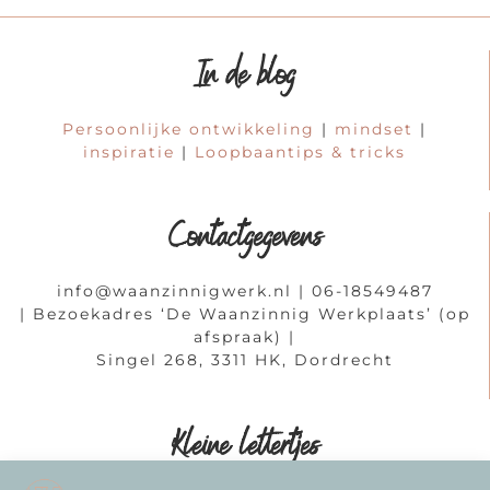
In de blog
Persoonlijke ontwikkeling
|
mindset
|
inspiratie
|
Loopbaantips & tricks
Contactgegevens
info@waanzinnigwerk.nl
| 06-18549487
| Bezoekadres ‘De Waanzinnig Werkplaats’ (op
afspraak) |
Singel 268, 3311 HK, Dordrecht
Kleine lettertjes