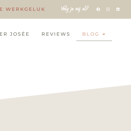
Volg je mij al?
IE WERKGELUK
ER JOSÉE
REVIEWS
BLOG