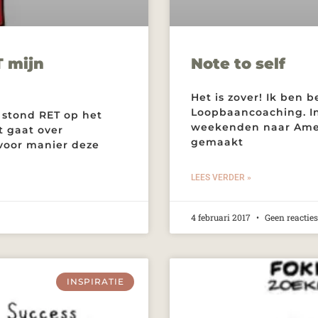
T mijn
Note to self
Het is zover! Ik ben
Loopbaancoaching. In
 stond RET op het
weekenden naar Amers
 gaat over
gemaakt
 voor manier deze
LEES VERDER »
4 februari 2017
Geen reacties
INSPIRATIE